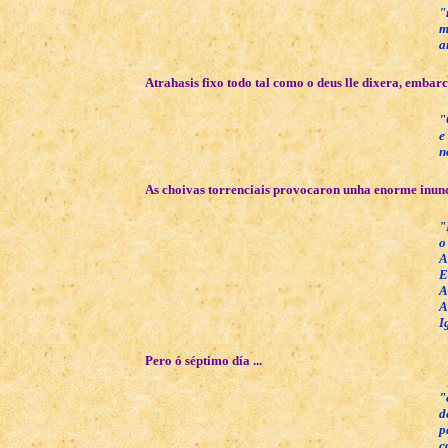
"
m
a
Atrahasis fixo todo tal como o deus lle dixera, embarc
"
e
n
As choivas torrenciais provocaron unha enorme inund
"
o
A
E
A
A
I
Pero ó séptimo día ...
"
d
p
c