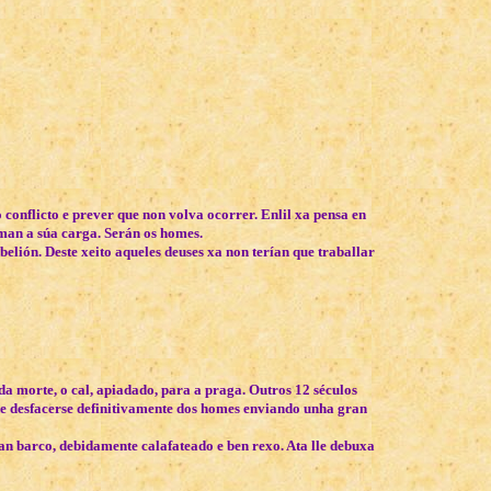
 conflicto e prever que non volva ocorrer. Enlil xa pensa en
uman a súa carga. Serán os
homes
.
lión. Deste xeito aqueles deuses xa non terían que traballar
da morte, o cal, apiadado, para a praga. Outros 12 séculos
decide desfacerse definitivamente dos homes enviando unha gran
an barco, debidamente calafateado e ben rexo. Ata lle debuxa