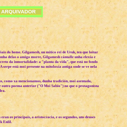
ARQUIVADOR
iais do home. Gilgamesh, un mítico rei de Uruk, ten que loitar
nunha delas o amigo morre, Gilgamesh cántalle unha elexía e
ecreto da inmortalidade: a "planta da vida", que está no fondo
(A serpe está moi presente na mitoloxía antiga onde se ve nela
oito, como xa mencionamos, dunha tradición, moi asentada,
e outro poema anterior ("O Moi Sabio") no que o protagonista
dra.
 eran os principais, a aristocracia, e os segundos, uns deuses
k Enlil.