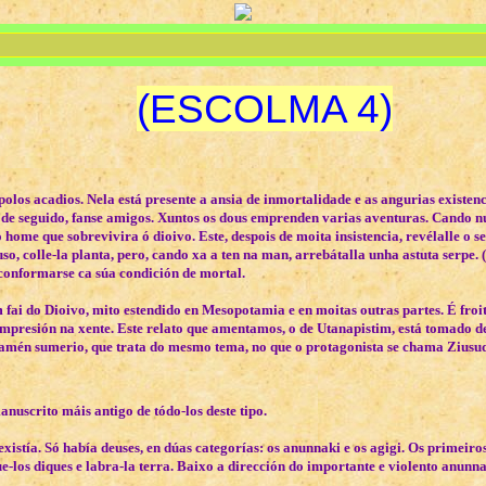
(ESCOLMA 4)
olos acadios. Nela está presente a ansia de inmortalidade e as angurias existenc
, de seguido, fanse amigos. Xuntos os dous emprenden varias aventuras. Cando 
home que sobrevivira ó dioivo. Este, despois de moita insistencia, revélalle o s
o, colle-la planta, pero, cando xa a ten na man, arrebátalla unha astuta serpe. 
 conformarse ca súa condición de mortal.
m fai do Dioivo, mito estendido en Mesopotamia e en moitas outras partes. É fr
mpresión na xente. Este relato que amentamos, o de Utanapistim, está tomado d
 tamén sumerio, que trata do mesmo tema, no que o protagonista se chama Ziusu
nuscrito máis antigo de tódo-los deste tipo.
istía. Só había deuses, en dúas categorías: os
anunnaki
e os
agigi
. Os primeiros
e-los diques e labra-la terra. Baixo a dirección do importante e violento anunna