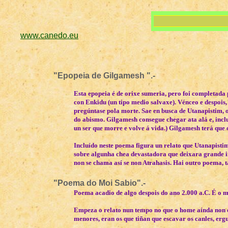
www.canedo.eu
"Epopeia de Gilgamesh ".-
Esta epopeia é de orixe sumeria, pero foi completada p
con Enkidu (un tipo medio salvaxe). Vénceo e despois
pregúntase pola morte. Sae en busca de Utanapistim, o 
do abismo. Gilgamesh consegue chegar ata alá e, inclus
un ser que morre e volve á vida.) Gilgamesh terá que
Incluído neste poema figura un relato que Utanapisti
sobre algunha chea devastadora que deixara grande i
non se chama así se non Atrahasis. Hai outro poema,
"Poema do Moi Sabio".-
Poema acadio de algo despois do ano 2.000 a.C. É o ma
Empeza o relato nun tempo no que o home aínda non ex
menores, eran os que tiñan que escavar os canles, ergu