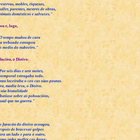
reservas, mobles, riquezas,
uller, parentes, mestres de obras,
nimais domésticos e salvaxes."
ou e, logo,
O tempo mudou de cara
 a treboada estoupou
o medio do nuboeiro."
ación, o Dioivo.
Por seis días e sete noites,
 temporal estragaba todo.
nzu laceiraba o ceo cas súas poutas.
ra, madía leva, o Dioivo.
 súa brutalidade
batíase sobre as poboacións,
gual que na guerra."
o furacán do dioivo acougou,
espois de bracexar golpes
ara un lado e para ó outro,
omo unha muller cas dores;