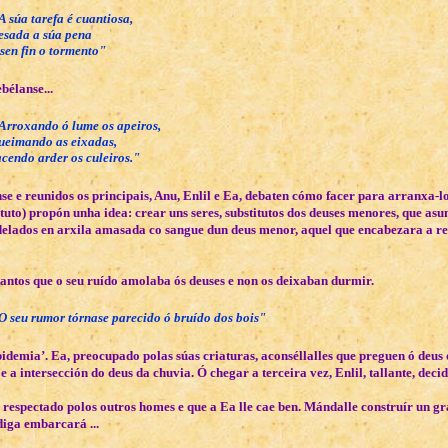
A súa tarefa é cuantiosa,
esada a súa pena
 sen fin o tormento"
bélanse...
Arroxando ó lume os apeiros,
ueimando as eixadas,
acendo arder os culeiros."
e e reunidos os principais, Anu, Enlil e Ea, debaten cómo facer para arranxa-lo
stuto) propón unha idea: crear uns seres, substitutos dos deuses menores, que as
delados en arxila amasada co sangue dun deus menor, aquel que encabezara a rebe
tantos que o seu ruído amolaba ós deuses e non os deixaban durmir.
O seu rumor tórnase parecido ó bruído dos bois"
pidemia’. Ea, preocupado polas súas criaturas, aconséllalles que preguen ó deus 
a’ e a intersección do deus da chuvia. Ó chegar a terceira vez, Enlil, tallante, 
 respectado polos outros homes e que a Ea lle cae ben. Mándalle construír un gr
diga embarcará ...