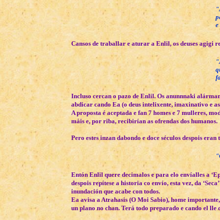
"
p
e
Cansos de traballar e aturar a Enlil, os deuses agigi re
"
q
f
Incluso cercan o pazo de Enlil. Os anunnnaki alármans
abdicar cando Ea (o deus intelixente, imaxinativo e a
A proposta é aceptada e fan 7 homes e 7 mulleres, mo
máis e, por riba, recibirían as ofrendas dos humanos.
Pero estes inzan dabondo e doce séculos despois eran 
"
Entón Enlil quere decimalos e para elo envíalles a ‘E
despois repítese a historia co envío, esta vez, da ‘Sec
inundación que acabe con todos.
Ea avisa a Atrahasis (O Moi Sabio), home importante,
un plano no chan. Terá todo preparado e cando el lle 