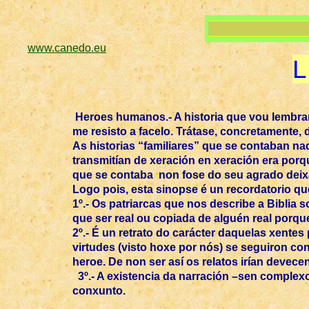
www.canedo.eu
L
Heroes humanos.- A historia que vou lembrar
me resisto a facelo. Trátase, concretamente, d
As historias “familiares” que se contaban na
transmitían de xeración en xeración era porqu
que se contaba non fose do seu agrado deixa
Logo pois, esta sinopse é un recordatorio que
1º.- Os patriarcas que nos describe a Biblia 
que ser real ou copiada de alguén real porq
2º.- É un retrato do carácter daquelas xente
virtudes (visto hoxe por nós) se seguiron co
heroe. De non ser así os relatos irían deve
3º.- A existencia da narración –sen complexo
conxunto.