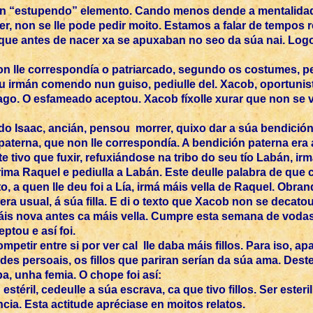
. Un “estupendo” elemento. Cando menos dende a mentalid
cer, non se lle pode pedir moito. Estamos a falar de tempo
 que antes de nacer xa se apuxaban no seo da súa nai. Logo,
non lle correspondía o patriarcado, segundo os costumes, 
irmán comendo nun guiso, pediulle del. Xacob, oportunista
go. O esfameado aceptou. Xacob fíxolle xurar que non se v
o Isaac, ancián, pensou morrer, quixo dar a súa bendición
paterna, que non lle correspondía. A bendición paterna era
e tivo que fuxir, refuxiándose na tribo do seu tío Labán, irm
a Raquel e pediulla a Labán. Este deulle palabra de que cas
a quen lle deu foi a Lía, irmá máis vella de Raquel. Obra
era usual, á súa filla. E di o texto que Xacob non se decat
 máis nova antes ca máis vella. Cumpre esta semana de voda
ptou e así foi.
etir entre si por ver cal lle daba máis fillos. Para iso, a
ades persoais, os fillos que pariran serían da súa ama. Des
a, unha femia. O chope foi así:
 estéril, cedeulle a súa escrava, ca que tivo fillos. Ser est
cia. Esta actitude apréciase en moitos relatos.