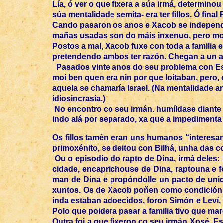
Lía, ó ver o que fixera a súa irmá, determino
súa mentalidade semíta- era ter fillos. Ó fin
Cando pasaron os anos e Xacob se independi
mañas usadas son do máis inxenuo, pero most
Postos a mal, Xacob fuxe con toda a familia 
pretendendo ambos ter razón. Chegan a un ac
Pasados vinte anos do seu problema con Esa
moi ben quen era nin por que loitaban, pero,
aquela se chamaría Israel. (Na mentalidade 
idiosincrasia.)
No encontro co seu irmán, humíldase diante
indo alá por separado, xa que a impedimenta 
Os fillos tamén eran uns humanos “interesa
primoxénito, se deitou con Bilhá, unha das 
Ou o episodio do rapto de Dina, irmá deles:
cidade, encaprichouse de Dina, raptouna e fo
man de Dina e propóndolle un pacto de unid
xuntos. Os de Xacob poñen como condición (e
inda estaban adoecidos, foron Simón e Leví, 
Polo que poidera pasar a familia tivo que marc
Outra foi a que fixeron co seu irmán Xosé. Est