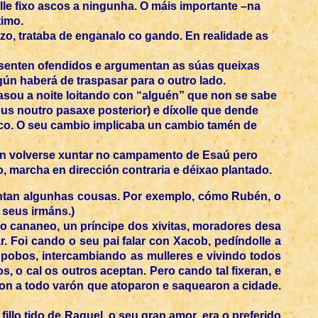
n lle fixo ascos a ningunha. O máis importante –na
timo.
o, trataba de enganalo co gando. En realidade as
se senten ofendidos e argumentan as súas queixas
ún haberá de traspasar para o outro lado.
sou a noite loitando con “alguén” que non se sabe
us noutro pasaxe posterior) e díxolle que dende
ico. O seu cambio implicaba un cambio tamén de
dan volverse xuntar no campamento de Esaú pero
, marcha en dirección contraria e déixao plantado.
contan algunhas cousas. Por exemplo, cómo Rubén, o
 seus irmáns.)
io cananeo, un príncipe dos xivitas, moradores desa
r. Foi cando o seu pai falar con Xacob, pedíndolle a
pobos, intercambiando as mulleres e vivindo todos
 o cal os outros aceptan. Pero cando tal fixeran, e
aron a todo varón que atoparon e saquearon a cidade.
 fillo tido de Raquel, o seu gran amor, era o preferido