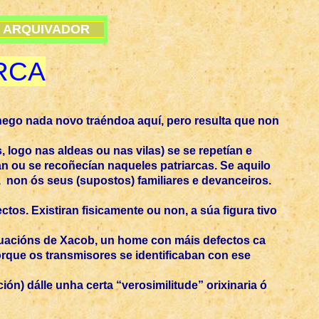
ARQUIVADOR
RCA
hego nada novo traéndoa aquí, pero resulta que non
 logo nas aldeas ou nas vilas) se se repetían e
an ou se recoñecían naqueles patriarcas. Se aquilo
 non ós seus (supostos) familiares e devanceiros.
tos. Existiran fisicamente ou non, a súa figura tivo
actuacións de Xacob, un home con máis defectos ca
orque os transmisores se identificaban con ese
ón) dálle unha certa “verosimilitude” orixinaria ó