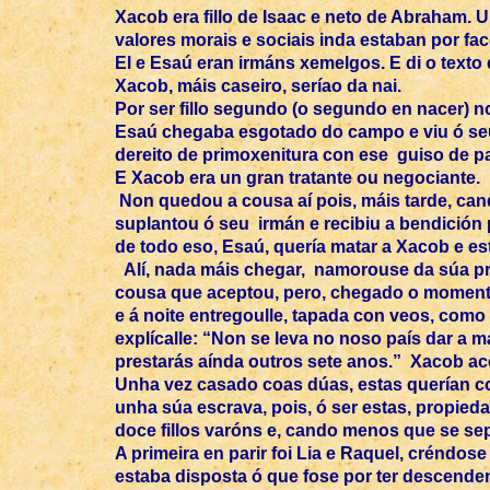
Xacob era fillo de Isaac e neto de Abraham
valores morais e sociais inda estaban por fa
El e Esaú eran irmáns xemelgos. E di o texto
Xacob, máis caseiro, seríao da nai.
Por ser fillo segundo (o segundo en nacer) 
Esaú chegaba esgotado do campo e viu ó seu 
dereito de primoxenitura con ese guiso de pa
E Xacob era un gran tratante ou negociante.
Non quedou a cousa aí pois, máis tarde, cand
suplantou ó seu irmán e recibiu a bendición 
de todo eso, Esaú, quería matar a Xacob e est
Alí, nada máis chegar, namorouse da súa prim
cousa que aceptou, pero, chegado o momento, 
e á noite entregoulle, tapada con veos, como 
explícalle: “Non se leva no noso país dar a
prestarás aínda outros sete anos.” Xacob ace
Unha vez casado coas dúas, estas querían comp
unha súa escrava, pois, ó ser estas, propied
doce fillos varóns e, cando menos que se sep
A primeira en parir foi Lia e Raquel, créndose
estaba disposta ó que fose por ter descenden