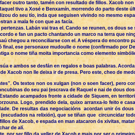
u facer outro tanto, tamén con resultado de fillos. Xacob no
al Raquel tivo a Xosé e Benxamín, morrendo do parto deste úl
zou do seu tío, inda que seguisen vivindo no mesmo espaz
ran a mala fe con que as facía.
e pertenzas. Labán vai tras el. Cando se reunen, os dous 
ordo e fan un pacto chantando un marco na terra que ning
ú chegou a reconciliarse con el. A véspera do encontro pa
 ó final, ese personaxe mudoulle o nome (confirmado por De
antiga o nome tiña moita importancia como elemento simból
 súa e ambos se desfán en regalos e boas palabras. Acor
de Xacob non lle deixa ir de presa. Pero este, cheo de medo
ntes”. Os textos non os xulgan (non o soen facer), pero 
concubinas do seu pai (escrava de Raquel e nai de dous dos
 Estando acampados fronte a cidade de Siquem, en territor
rzouna. Logo, prendido dela, quixo arranxa-lo feito e casa
ade. De resultas das negociacións acordan unir ós dous 
scudados na relixión), que se tiñan que circuncidar todos,
fillos de Xacob, e espada en man atacaron ós xivitas, mat
har de alí.
e, por ser fillo da vellez de Xacob e mais por ser o primeiro