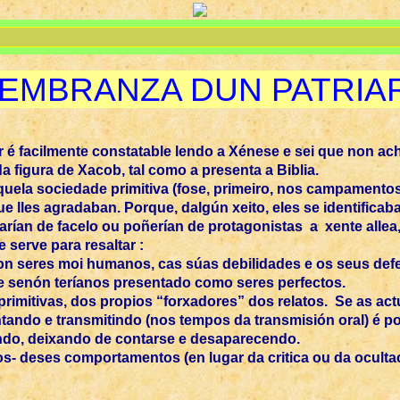
EMBRANZA DUN PATRIA
 é facilmente constatable lendo a Xénese e sei que non ac
a figura de Xacob, tal como a presenta a Biblia.
quela sociedade primitiva (fose, primeiro, nos campamentos,
e lles agradaban. Porque, dalgún xeito, eles se identificab
rían de facelo ou poñerían de protagonistas a xente allea,
 serve para resaltar :
son seres moi humanos, cas súas debilidades e os seus defec
ue senón teríanos presentado como seres perfectos.
s primitivas, dos propios “forxadores” dos relatos. Se as 
ntando e transmitindo (nos tempos da transmisión oral) é p
cendo, deixando de contarse e desaparecendo.
s- deses comportamentos (en lugar da critica ou da ocultaci