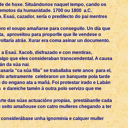
ade de hoxe. Situándonos naquel tempo, cando os
s remotos da humanidade. 1700 ou 1800 a.C.
 Esaú, cazador, sería o predilecto do pai mentres
pero el soupo amañarse para conseguilo. Un día que
, aproveitou para proporlle que lle vendese o
oltaría atrás. Xurar era coma asinar un documento.
 a Esaú. Xacob, disfrazado e con mentiras,
 algo que eles consideraban transcendental. A causa
án da súa nai.
aría “ca súa filla” se traballaba sete anos para el,
ndo arteiramente celebraron un banquete pola tarde
ou do engano ata a mañá. Foi protestar irado e Labán
s e dareiche tamén á outra polo servizo que me
parte das súas actuacións propias, prestábanlle cada
te xeito amañouse con catro mulleres chegando a ter
eril considerábase unha ignominia e calquer muller