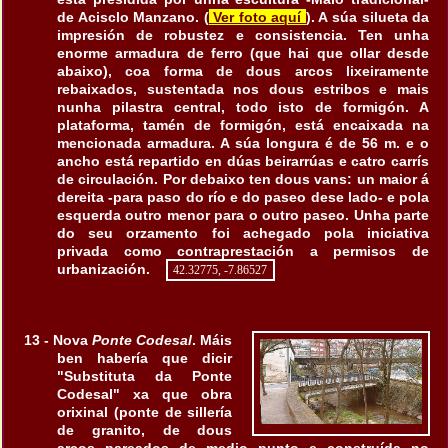
de Acisclo Manzano. (
Ver foto aquí
). A súa silueta da
impresión de robustez e consistencia. Ten unha
enorme armadura de ferro (que hai que ollar desde
abaixo), coa forma de dous arcos lixeiramente
rebaixados, sustentada nos dous estribos e mais
nunha pilastra central, todo isto de formigón. A
plataforma, tamén de formigón, está encaixada na
mencionada armadura. A súa longura é de 56 m. e o
ancho está repartido en dúas beirarrúas e catro carrís
de circulación. Por debaixo ten dous vans: un maior á
dereita -para paso do río e do paseo dese lado- e pola
esquerda outro menor para o outro paseo. Unha parte
do seu orzamento foi achegado pola iniciativa
privada como contraprestación a permisos de
urbanización.
42.32775, -7.86527
13 - Nova
Ponte Codesal
. Máis
ben habería que dicir
"Substituta da Ponte
Codesal" xa que obra
orixinal (ponte de sillería
de granito, de dous