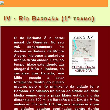
IV - Río Barbaña (1º tramo)
Plano S. XV
O río Barbaña é o berce
inicial de Ourense. No seu
val, concretamente no
declive ou ladeira de Monte
Alegre, iniciouse a andadura
urbana desta cidade. Esta, co
tempo, iríase extendendo ata
CLIC AQUÍ PARA
chegar ó Miño e, incluso, ao
AGRANDAR
xuntarse con Canedo, ese
Miño pasaría a estar
totalmente dentro do núcleo
urbano, pero o río primixenio da cidade foi o
Barbaña. Se ollamos un plano da cidade da Idade
Media vemos que a praza Maior estaba a unha
distancia de 300 m. do Barbaña e a 1 Km. do Miño,
ambas en liña recta. E 1 Km., nos tempos nos que
as cidades estaban confinadas dentro dunha