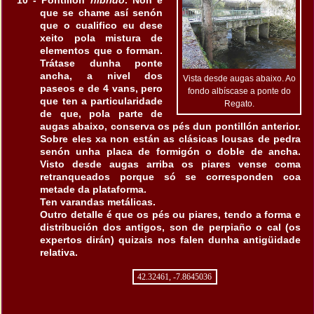
10 - Pontillón
híbrido
. Non é
que se chame así senón
que o cualifico eu dese
xeito pola mistura de
elementos que o forman.
Trátase dunha ponte
ancha, a nivel dos
Vista desde augas abaixo. Ao
paseos e de 4 vans, pero
fondo albíscase a ponte do
que ten a particularidade
Regato.
de que, pola parte de
augas abaixo, conserva os pés dun pontillón anterior.
Sobre eles xa non están as clásicas lousas de pedra
senón unha placa de formigón o doble de ancha.
Visto desde augas arriba os piares vense coma
retranqueados porque só se corresponden coa
metade da plataforma.
Ten varandas metálicas.
Outro detalle é que os pés ou piares, tendo a forma e
distribución dos antigos, son de perpiaño o cal (os
expertos dirán) quizais nos falen dunha antigüidade
relativa.
42.32461, -7.8645036