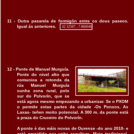
11 - Outra pasarela de formigón entre os dous paseos.
Igual ás anteriores.
42.32587, -7.866046
12 - Ponte de Manuel Murguía.
Ponte do nivel alto que
comunica a rotonda da
rúa Manuel Murguía
cunha zona rural, polo
sur do Polvorín, que se
está agora mesmo empezando a urbanizar. Se o PXOM
o permite estas partes da cidade -Os Ponxos, As
Laxas- teñen moito potencial. A 300 m. da ponte está
a praza do Cruceiro do Polvorín.
A ponte é das máis novas de Ourense -do ano 2010- e
está presidida por unha escultura -Maio tradicional-