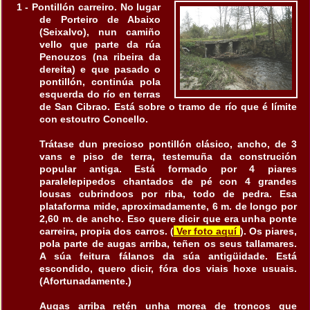
1 - Pontillón carreiro. No lugar
de Porteiro de Abaixo
(Seixalvo), nun camiño
vello que parte da rúa
Penouzos (na ribeira da
dereita) e que pasado o
pontillón, continúa pola
esquerda do río en terras
de San Cibrao. Está sobre o tramo de río que é límite
con estoutro Concello.
Trátase dun precioso pontillón clásico, ancho, de 3
vans e piso de terra, testemuña da construción
popular antiga. Está formado por 4 piares
paralelepipedos chantados de pé con 4 grandes
lousas cubrindoos por riba, todo de pedra. Esa
plataforma mide, aproximadamente, 6 m. de longo por
2,60 m. de ancho. Eso quere dicir que era unha ponte
carreira, propia dos carros. (
Ver foto aquí
). Os piares,
pola parte de augas arriba, teñen os seus tallamares.
A súa feitura fálanos da súa antigüidade. Está
escondido, quero dicir, fóra dos viais hoxe usuais.
(Afortunadamente.)
Augas arriba retén unha morea de troncos que