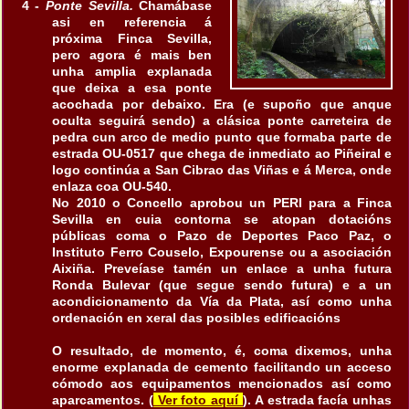
4 -
Ponte Sevilla.
Chamábase
asi en referencia á
próxima Finca Sevilla,
pero agora é mais ben
unha amplia explanada
que deixa a esa ponte
acochada por debaixo. Era (e supoño que anque
oculta seguirá sendo) a clásica ponte carreteira de
pedra cun arco de medio punto que formaba parte de
estrada OU-0517 que chega de inmediato ao Piñeiral e
logo continúa a San Cibrao das Viñas e á Merca, onde
enlaza coa OU-540.
No 2010 o Concello aprobou un PERI para a Finca
Sevilla en cuia contorna se atopan dotacións
públicas coma o Pazo de Deportes Paco Paz, o
Instituto Ferro Couselo, Expourense ou a asociación
Aixiña. Preveíase tamén un enlace a unha futura
Ronda Bulevar (que segue sendo futura) e a un
acondicionamento da Vía da Plata, así como unha
ordenación en xeral das posibles edificacións
O resultado, de momento, é, coma dixemos, unha
enorme explanada de cemento facilitando un acceso
cómodo aos equipamentos mencionados así como
aparcamentos. (
Ver foto aquí
). A estrada facía unhas