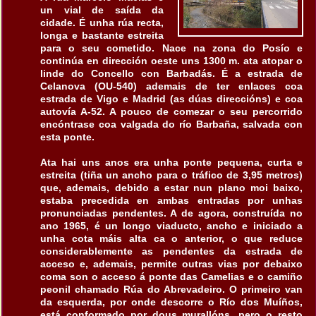
un vial de saída da
cidade. É unha rúa recta,
longa e bastante estreita
para o seu cometido. Nace na zona do Posío e
continúa en dirección oeste uns 1300 m. ata atopar o
linde do Concello con Barbadás. É a estrada de
Celanova (OU-540) ademais de ter enlaces coa
estrada de Vigo e Madrid (as dúas direccións) e coa
autovía A-52. A pouco de comezar o seu percorrido
encóntrase coa valgada do río Barbaña, salvada con
esta ponte.
Ata hai uns anos era unha ponte pequena, curta e
estreita (tiña un ancho para o tráfico de 3,95 metros)
que, ademais, debido a estar nun plano moi baixo,
estaba precedida en ambas entradas por unhas
pronunciadas pendentes. A de agora, construída no
ano 1965, é un longo viaducto, ancho e iniciado a
unha cota máis alta ca o anterior, o que reduce
considerablemente as pendentes da estrada de
acceso e, ademais, permite outras vias por debaixo
coma son o acceso á ponte das Camelias e o camiño
peonil chamado Rúa do Abrevadeiro. O primeiro van
da esquerda, por onde descorre o Río dos Muíños,
está conformado por dous murallóns, pero o resto