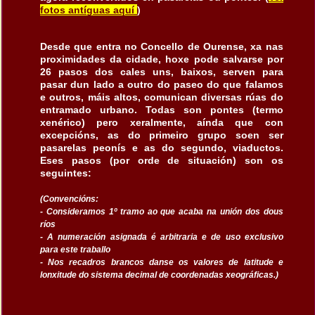
fotos antíguas aquí
)
Desde que entra no Concello de Ourense, xa nas
proximidades da cidade, hoxe pode salvarse por
26 pasos dos cales uns, baixos, serven para
pasar dun lado a outro do paseo do que falamos
e outros, máis altos, comunican diversas rúas do
entramado urbano. Todas son pontes (termo
xenérico) pero xeralmente, aínda que con
excepcións, as do primeiro grupo soen ser
pasarelas peonís e as do segundo, viaductos.
Eses pasos (por orde de situación) son os
seguintes:
(Convencións:
- Consideramos 1º tramo ao que acaba na unión dos dous
ríos
- A numeración asignada é arbitraria e de uso exclusivo
para este traballo
- Nos recadros brancos danse os valores de latitude e
lonxitude do sistema decimal de coordenadas xeográficas.)