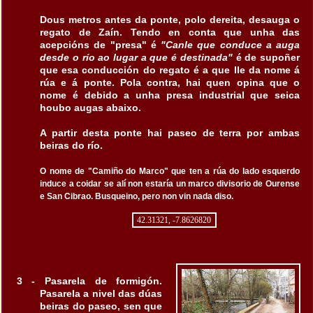
Dous metros antes da ponte, polo dereita, desauga o
regato de Zaín. Tendo en conta que unha das
acepcións de "presa" é
"Canle que conduce a auga
desde o río ao lugar a que é destinada"
é de supoñer
que esa conducción do regato é a que lle da nome á
rúa e á ponte. Pola contra, hai quen opina que o
nome é debido a unha presa industrial que seica
houbo augas abaixo.
A partir desta ponte hai paseo de terra por ambas
beiras do río.
O nome de "Camiño do Marco" que ten a rúa do lado esquerdo
induce a coidar se alí non estaría un marco divisorio de Ourense
e San Cibrao. Busqueino, pero non vin nada diso.
42.31321, -7.8626820
3 - Pasarela de formigón.
Pasarela a nivel das dúas
beiras do paseo, sen que