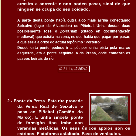
arrastra a corrente e non poden pasar, sinal de que
ninguén se ocupa do seu coidado.
A parte desta ponte había outra algo máis arriba conectando
Seixalvo (lugar de Alvaredos) co Piñeiral. Unha destas dúas
posiblemente fose o
portarium
(citado en documentación
medieval) que existía na zona, no que había que pagar por pasar,
e que sería a orixe do actual topónimo "Porteiro".
Desde esta ponte pódese ir a pé, por unha pista pola marxe
esquerda, ata a ponte seguinte, a da Presa, onde comezan os
paseos beirais do río.
42.31114, -7.86242
2 - Ponte da Presa. Esta rúa procede
da Verea Real de Seixalvo e
pasa ao Piñeiral (Camiño do
Marco). É unha sinxela ponte
de formigón tipo trabe con
varandas metálicas. Os seus únicos apoios son os
estribos. Plataforma asfaltada. Paso de vehículos.