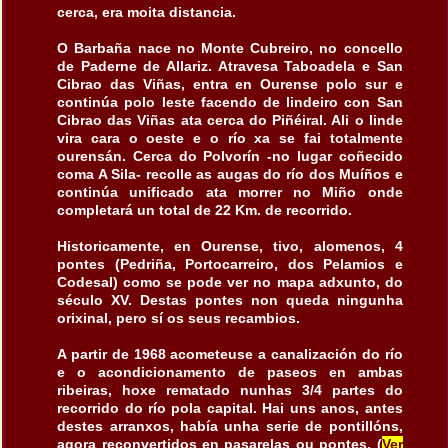
cerca, era moita distancia.
O Barbaña nace no Monte Cubreiro, no concello
de Paderne de Allariz. Atravesa Taboadela e San
Cibrao das Viñas, entra en Ourense polo sur e
continúa polo leste facendo de lindeiro con San
Cibrao das Viñas ata cerca do Piñéiral. Ali o linde
vira cara o oeste e o río xa se fai totalmente
ourensán. Cerca do Polvorín -no lugar coñecido
coma A Sila- recolle as augas do río dos Muíños e
continúa unificado ata morrer no Miño onde
completará un total de 22 Km. de recorrido.
Historicamente, en Ourense, tivo, alomenos, 4
pontes (Pedriña, Portocarreiro, dos Pelamios e
Codesal) como se pode ver no mapa adxunto, do
século XV. Destas pontes non queda ningunha
orixinal, pero sí os seus recambios.
A partir de 1968 acometeuse a canalización do río
e o acondicionamento de paseos en ambas
ribeiras, hoxe rematado nunhas 3/4 partes do
recorrido do río pola capital. Hai uns anos, antes
destes arranxos, había unha serie de pontillóns,
agora reconvertidos en pasarelas ou pontes. (
Ver