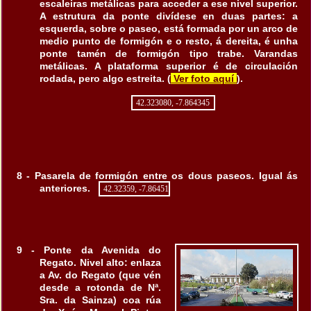
escaleiras metálicas para acceder a ese nivel superior.
A estrutura da ponte divídese en duas partes: a
esquerda, sobre o paseo, está formada por un arco de
medio punto de formigón e o resto, á dereita, é unha
ponte tamén de formigón tipo trabe. Varandas
metálicas. A plataforma superior é de circulación
rodada, pero algo estreita. (
Ver foto aquí
).
42.323080, -7.864345
8 - Pasarela de formigón entre os dous paseos. Igual ás
anteriores.
42.32359, -7.86451
9 - Ponte da Avenida do
Regato. Nivel alto: enlaza
a Av. do Regato (que vén
desde a rotonda de Nª.
Sra. da Sainza) coa rúa