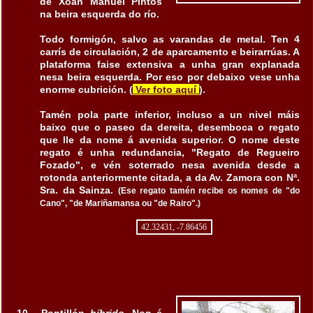
de Xoán Manuel Pintos
na beira esquerda do río.
Todo formigón, salvo as varandas de metal. Ten 4
carrís de circulación, 2 de aparcamento e beirarrúas. A
plataforma faise extensiva a unha gran explanada
nesa beira esquerda. Por eso por debaixo vese unha
enorme cubrición. (
Ver foto aquí
).
Tamén pola parte inferior, incluso a un nivel máis
baixo que o paseo da dereita, desemboca o regato
que lle da nome á avenida superior. O nome deste
regato é unha redundancia, "Regato de Regueiro
Fozado", e vén soterrado nesa avenida desde a
rotonda anteriormente citada, a da Av. Zamora con Nª.
Sra. da Sainza.
(Ese regato tamén recibe os nomes de "do
Cano", "de Mariñamansa ou "de Rairo".)
42.32431, -7.86456