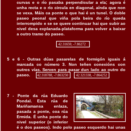
curvas e o río pasaba perpendicular a ela; agora é
unha recta e o río circula en diagonal, aínda que non
se vexa. Máis ca ponte o que hai é un tunel. O doble
paseo peonal que viña pola beira do río queda
interrompido e se se quere continuar hai que subir ao
nivel desa explanada-plataforma para volver a baixar
a outro tramo do paseo.
42.31659, -7.86272
5 e 6 - Outras dúas pasarelas de formigón iguais á
marcada co número 3. Non teñen conexións con
outros vías. Serven para pasar dun lado ao outro do
paseo.
42.318788, -7.863250
42.321338, -7.864252
7 - Ponte da rúa Eduardo
Pondal. Esta rúa de
Mariñamansa enlaza,
pasada a ponte, coa rúa
Ermida. É unha ponte do
nivel superior (o inferior
é o dos paseos). Indo polo paseo esquerdo hai unas